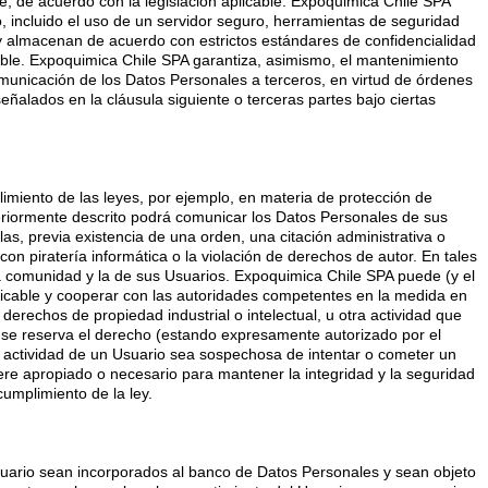
e, de acuerdo con la legislación aplicable. Expoquimica Chile SPA
 incluido el uso de un servidor seguro, herramientas de seguridad
y almacenan de acuerdo con estrictos estándares de confidencialidad
able. Expoquimica Chile SPA garantiza, asimismo, el mantenimiento
comunicación de los Datos Personales a terceros, en virtud de órdenes
señalados en la cláusula siguiente o terceras partes bajo ciertas
miento de las leyes, por ejemplo, en materia de protección de
teriormente descrito podrá comunicar los Datos Personales de sus
s, previa existencia de una orden, una citación administrativa o
con piratería informática o la violación de derechos de autor. En tales
la comunidad y la de sus Usuarios. Expoquimica Chile SPA puede (y el
plicable y cooperar con las autoridades competentes en la medida en
derechos de propiedad industrial o intelectual, u otra actividad que
 se reserva el derecho (estando expresamente autorizado por el
a actividad de un Usuario sea sospechosa de intentar o cometer un
dere apropiado o necesario para mantener la integridad y la seguridad
umplimiento de la ley.
Usuario sean incorporados al banco de Datos Personales y sean objeto