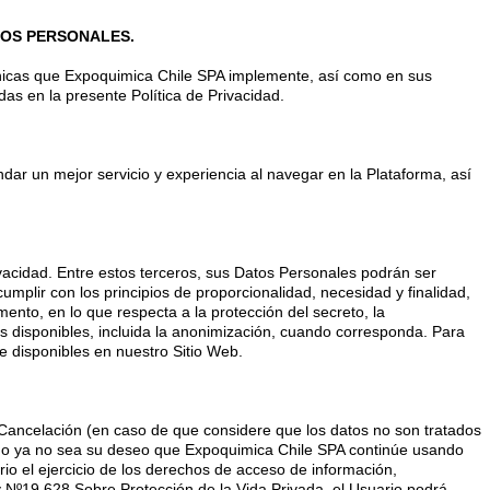
TOS PERSONALES.
écnicas que Expoquimica Chile SPA implemente, así como en sus
idas en la presente Política de Privacidad.
ndar un mejor servicio y experiencia al navegar en la Plataforma, así
vacidad. Entre estos terceros, sus Datos Personales podrán ser
lir con los principios de proporcionalidad, necesidad y finalidad,
nto, en lo que respecta a la protección del secreto, la
cas disponibles, incluida la anonimización, cuando corresponda. Para
e disponibles en nuestro Sitio Web.
 Cancelación (en caso de que considere que los datos no son tratados
ndo ya no sea su deseo que Expoquimica Chile SPA continúe usando
io el ejercicio de los derechos de acceso de información,
ey Nº19.628 Sobre Protección de la Vida Privada, el Usuario podrá