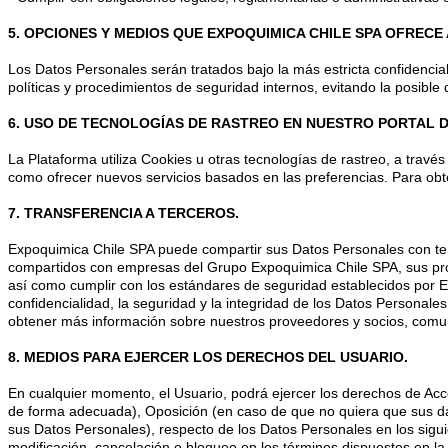
5. OPCIONES Y MEDIOS QUE EXPOQUIMICA CHILE SPA OFRECE
Los Datos Personales serán tratados bajo la más estricta confidenci
políticas y procedimientos de seguridad internos, evitando la posible d
6. USO DE TECNOLOGÍAS DE RASTREO EN NUESTRO PORTAL D
La Plataforma utiliza Cookies u otras tecnologías de rastreo, a través
como ofrecer nuevos servicios basados en las preferencias. Para obt
7. TRANSFERENCIA A TERCEROS.
Expoquimica Chile SPA puede compartir sus Datos Personales con terc
compartidos con empresas del Grupo Expoquimica Chile SPA, sus prove
así como cumplir con los estándares de seguridad establecidos por Ex
confidencialidad, la seguridad y la integridad de los Datos Personale
obtener más información sobre nuestros proveedores y socios, comuní
8. MEDIOS PARA EJERCER LOS DERECHOS DEL USUARIO.
E
n cualquier momento, el Usuario, podrá ejercer los derechos de Acc
de forma adecuada), Oposición (en caso de que no quiera que sus da
sus Datos Personales), respecto de los Datos Personales en los sigui
modificación, cancelación o bloqueo en los términos dispuestos en la 