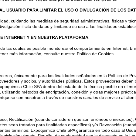
 AL USUARIO PARA LIMITAR EL USO O DIVULGACIÓN DE LOS DA
alidad, cuidando las medidas de seguridad administrativas, físicas y t
ivulgación ilícita de datos y limitando su uso a las finalidades establec
E INTERNET Y EN NUESTRA PLATAFORMA.
 de las cuales es posible monitorear el comportamiento en Internet, bri
ener más información, consulte nuestra Política de Cookies.
eros, únicamente para las finalidades señaladas en la Política de Pri
edores y socios, y autoridades públicas. Estos proveedores deben cump
poquimica Chile SPA dentro del estado de la técnica posible en el mome
s, utilizando métodos de encriptación, conexión y otras mejores prácti
quese con nosotros a través de nuestros canales de servicio al client
eso, Rectificación (cuando consideren que son erróneos o inexactos),
tos sean tratados para finalidades específicas) y/o Revocación (cua
entes términos: Expoquimica Chile SPA garantiza en todo caso al Usuar
legislación vigente. Por ello, de conformidad con lo dispuesto en la L