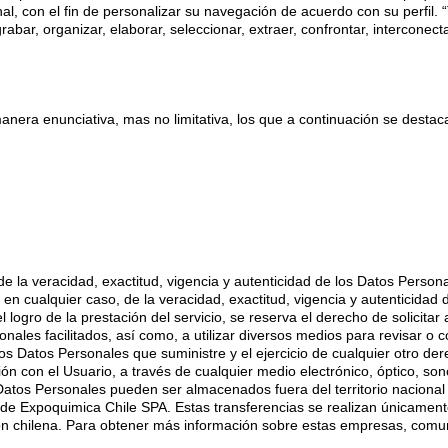
l, con el fin de personalizar su navegación de acuerdo con su perfil. 
ar, organizar, elaborar, seleccionar, extraer, confrontar, interconectar,
era enunciativa, mas no limitativa, los que a continuación se destac
 la veracidad, exactitud, vigencia y autenticidad de los Datos Persona
 en cualquier caso, de la veracidad, exactitud, vigencia y autenticidad
ogro de la prestación del servicio, se reserva el derecho de solicita
nales facilitados, así como, a utilizar diversos medios para revisar o
los Datos Personales que suministre y el ejercicio de cualquier otro d
con el Usuario, a través de cualquier medio electrónico, óptico, sonor
Datos Personales pueden ser almacenados fuera del territorio nacional 
e de Expoquimica Chile SPA. Estas transferencias se realizan únicame
lación chilena. Para obtener más información sobre estas empresas, com