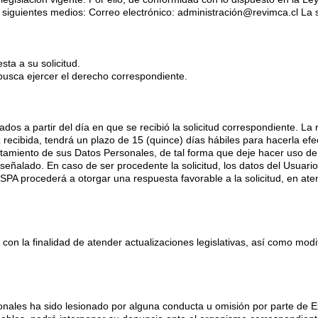
 siguientes medios: Correo electrónico: administración@revimca.cl La so
sta a su solicitud.
 busca ejercer el derecho correspondiente.
ntados a partir del día en que se recibió la solicitud correspondiente.
 recibida, tendrá un plazo de 15 (quince) días hábiles para hacerla efec
amiento de sus Datos Personales, de tal forma que deje hacer uso de e
eñalado. En caso de ser procedente la solicitud, los datos del Usuari
PA procederá a otorgar una respuesta favorable a la solicitud, en ate
on la finalidad de atender actualizaciones legislativas, así como modi
sonales ha sido lesionado por alguna conducta u omisión por parte de 