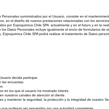
s Personales suministrados por el Usuario, consiste en el mantenimient
ios, en el diseño de nuevos prestaciones relacionadas con los servicios,
recidos por Expoquimica Chile SPA
actualmente y en el futuro y en la rea
 de los Datos Personales incluye igualmente el envío de formularios d
a, Expoquimica Chile SPA podrá realizar el tratamiento de Datos person
.
suario decida participar.
n las encuestas.
ón.
os en los que el usuario ha mostrado interés.
 en nuestros canales de atención al cliente.
les y mantener la seguridad, la protección y la integridad de nuestro Ser
 o que pudieran ser requeridas por una autoridad competente.