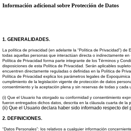
Información adicional sobre Protección de Datos
1. GENERALIDADES.
La política de privacidad (en adelante la “Política de Privacidad”) d
todas aquellas personas que interactúan directa o indirectamente en el
Política de Privacidad forma parte integrante de los Términos y Cond
disposiciones de esta Política de Privacidad. Serán aplicables suplet
encuentren directamente reguladas o definidas en la Política de Pri
Política de Privacidad explica los parámetros legales de Expoquimica
cumplimiento de la legislación vigente de protección de datos personal
consentimiento y la aceptación plena y sin reservas de todas y cada u
(i) Que el Usuario ha otorgado su conformidad y consentimiento expre
fueron entregados dichos datos, descrita en la cláusula cuarta de la p
(ii) Que el Usuario declara haber sido informado respecto de
2. DEFINICIONES.
“Datos Personales”: los relativos a cualquier información concernient