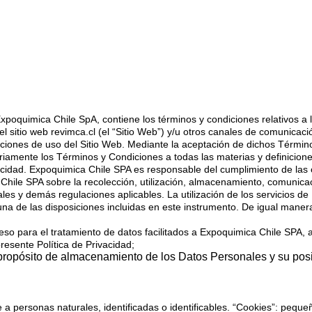
e Expoquimica Chile SpA, contiene los términos y condiciones relativos
 sitio web revimca.cl (el “Sitio Web”) y/u otros canales de comunicació
iciones de uso del Sitio Web. Mediante la aceptación de dichos Términ
oriamente los Términos y Condiciones a todas las materias y definicion
vacidad. Expoquimica Chile SPA es responsable del cumplimiento de las
 Chile SPA sobre la recolección, utilización, almacenamiento, comunica
es y demás regulaciones aplicables. La utilización de los servicios de 
na de las disposiciones incluidas en este instrumento. De igual manera
so para el tratamiento de datos facilitados a Expoquimica Chile SPA, a
resente Política de Privacidad;
l propósito de almacenamiento de los Datos Personales y su pos
e a personas naturales, identificadas o identificables. “Cookies”: pequ