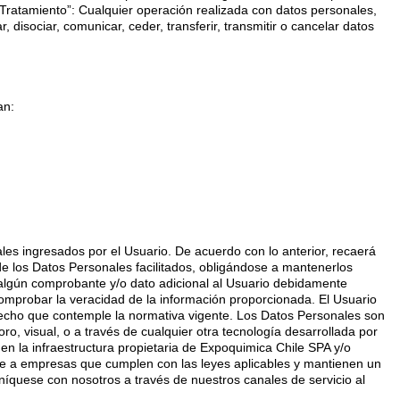
“Tratamiento”: Cualquier operación realizada con datos personales,
 disociar, comunicar, ceder, transferir, transmitir o cancelar datos
an:
les ingresados por el Usuario. De acuerdo con lo anterior, recaerá
 de los Datos Personales facilitados, obligándose a mantenerlos
r algún comprobante y/o dato adicional al Usuario debidamente
 comprobar la veracidad de la información proporcionada. El Usuario
erecho que contemple la normativa vigente. Los Datos Personales son
o, visual, o a través de cualquier otra tecnología desarrollada por
en la infraestructura propietaria de Expoquimica Chile SPA y/o
nte a empresas que cumplen con las leyes aplicables y mantienen un
uníquese con nosotros a través de nuestros canales de servicio al