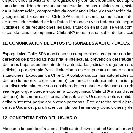
disposiciones previstas en la legislación y demás ordenamientos apli
toma las medidas de seguridad adecuadas en sus instalaciones, siste
de la información, compromiso de confidencialidad y capacitación de
y seguridad. Expoquimica Chile SPA cumplirá con la comunicación de
de la confidencialidad de los Datos Personales y su tratamiento segur
judiciales, o de regulaciones legales, situación en la cual se verá co
circunstancias. Expoquimica Chile SPA no es responsable de los acc
11. COMUNICACIÓN DE DATOS PERSONALES A AUTORIDADES.
Expoquimica Chile SPA manifiesta su compromiso a cooperar con las a
derechos de propiedad industrial e intelectual, prevención del fraud
Usuarios bajo requerimiento de la autoridades judiciales o gubername
judicial, o por ejemplo (y sin limitación a este supuesto) cuando se tr
situaciones, Expoquimica Chile SPA colaborará con las autoridades co
Usuario lo autoriza expresamente) comunicar cualquier información p
que discrecionalmente sea considerado necesario y adecuado en relació
sea ilegal o que pueda exponer a Expoquimica Chile SPA a sus Usuar
Usuario) de comunicar información sobre sus Usuarios a otras entida
delito o intentar perjudicar a otras personas. Este derecho será eje
de sus Usuarios, para hacer cumplir los Términos y Condiciones y dem
12. CONSENTIMIENTO DEL USUARIO.
Mediante la aceptación a esta Política de Privacidad, el Usuario ma