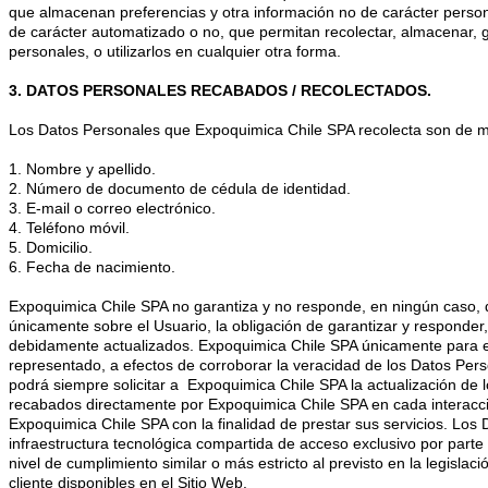
que almacenan preferencias y otra información no de carácter persona
de carácter automatizado o no, que permitan recolectar, almacenar, grab
personales, o utilizarlos en cualquier otra forma.
3. DATOS PERSONALES RECABADOS / RECOLECTADOS.
Los Datos Personales que Expoquimica Chile SPA recolecta son de man
1. Nombre y apellido.
2. Número de documento de cédula de identidad.
3. E-mail o correo electrónico.
4. Teléfono móvil.
5. Domicilio.
6. Fecha de nacimiento.
Expoquimica Chile SPA no garantiza y no responde, en ningún caso, de
únicamente sobre el Usuario, la obligación de garantizar y responder,
debidamente actualizados. Expoquimica Chile SPA únicamente para el l
representado, a efectos de corroborar la veracidad de los Datos Perso
podrá siempre solicitar a
Expoquimica Chile SPA la actualización de 
recabados directamente por Expoquimica Chile SPA en cada interacción 
Expoquimica Chile SPA con la finalidad de prestar sus servicios. Los 
infraestructura tecnológica compartida de acceso exclusivo por part
nivel de cumplimiento similar o más estricto al previsto en la legis
cliente disponibles en el Sitio Web.