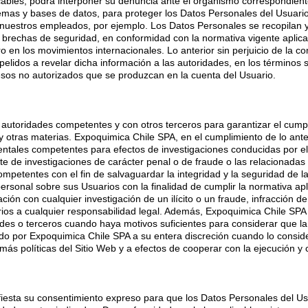
cables, podrá interponer su denuncia ante el organismo correspondient
mas y bases de datos, para proteger los Datos Personales del Usuario,
 nuestros empleados, por ejemplo. Los Datos Personales se recopilan 
 brechas de seguridad, en conformidad con la normativa vigente aplic
o en los movimientos internacionales. Lo anterior sin perjuicio de la 
mpelidos a revelar dicha información a las autoridades, en los términos 
esos no autorizados que se produzcan en la cuenta del Usuario.
utoridades competentes y con otros terceros para garantizar el cumpli
e y otras materias. Expoquimica Chile SPA, en el cumplimiento de lo an
ntales competentes para efectos de investigaciones conducidas por ella
ate de investigaciones de carácter penal o de fraude o las relacionadas 
mpetentes con el fin de salvaguardar la integridad y la seguridad de 
ersonal sobre sus Usuarios con la finalidad de cumplir la normativa a
n con cualquier investigación de un ilícito o un fraude, infracción de 
ios a cualquier responsabilidad legal. Además, Expoquimica Chile SPA
des o terceros cuando haya motivos suficientes para considerar que l
rcido por Expoquimica Chile SPA a su entera discreción cuando lo consi
ás políticas del Sitio Web y a efectos de cooperar con la ejecución y c
nifiesta su consentimiento expreso para que los Datos Personales del 